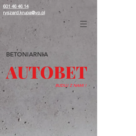
601 46 46 14
ryszard.krupa@vp.pl
BETONIARNIA
AUTOBET
BUDUJ Z NAMI !