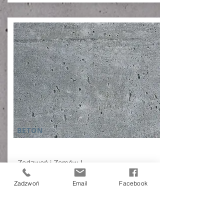
BETON
Zadzwoń i Zamów !
- Podaj lokalizację,ilość,klasę
Zadzwoń
Email
Facebook
Od:
Zadzwoń
7:00