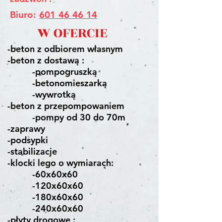
Biuro:
601 46 46 14
W OFERCIE
-beton z odbiorem własnym
-beton z dostawą :
-pompogruszką
-betonomieszarką
-wywrotką
-beton z przepompowaniem
-pompy od 30 do 70m
-zaprawy
-podsypki
-stabilizacje
-klocki lego o wymiarach:
-60x60x60
-120x60x60
-180x60x60
-240x60x60
-płyty drogowe :