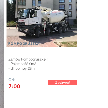
POMPOGRUSZKA
Zamów Pompogruszkę !
- Pojemność 9m3
- dł. pompy 28m
Od:
Zadzwoń
7:00